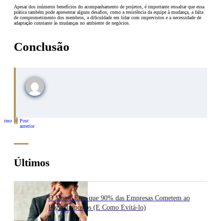
Apesar dos inúmeros benefícios do acompanhamento de projetos, é importante ressaltar que essa
prática também pode apresentar alguns desafios, como a resistência da equipe à mudança, a falta
de comprometimento dos membros, a dificuldade em lidar com imprevistos e a necessidade de
adaptação constante às mudanças no ambiente de negócios.
Conclusão
óximo
Post
st
anterior
Últimos
O Maior Erro que 90% das Empresas Cometem ao
Pagar Impostos (E Como Evitá-lo)