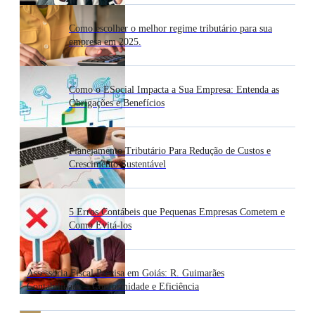
Como escolher o melhor regime tributário para sua
empresa em 2025.
Como o ESocial Impacta a Sua Empresa: Entenda as
Obrigações e Benefícios
Planejamento Tributário Para Redução de Custos e
Crescimento Sustentável
5 Erros Contábeis que Pequenas Empresas Cometem e
Como Evitá-los
Assessoria Fiscal Precisa em Goiás: R. Guimarães
Contabilidade – Conformidade e Eficiência