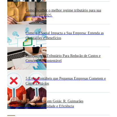
Como escolher o melhor regime tributário para sua
empresa em 2025.
Como o ESocial Impacta a Sua Empresa: Entenda as
Obrigações e Benefícios
Planejamento Tributário Para Redução de Custos e
Crescimento Sustentável
5 Erros Contábeis que Pequenas Empresas Cometem e
Como Evitá-los
Assessoria Fiscal Precisa em Goiás: R. Guimarães
Contabilidade – Conformidade e Eficiência