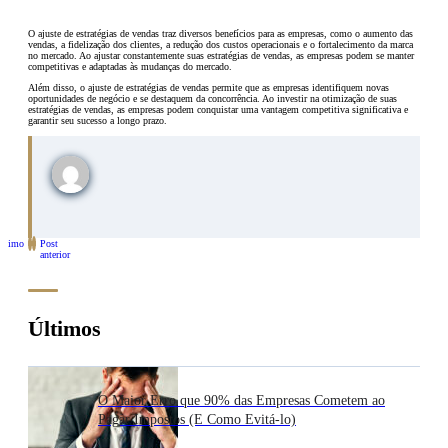
O ajuste de estratégias de vendas traz diversos benefícios para as empresas, como o aumento das
vendas, a fidelização dos clientes, a redução dos custos operacionais e o fortalecimento da marca
no mercado. Ao ajustar constantemente suas estratégias de vendas, as empresas podem se manter
competitivas e adaptadas às mudanças do mercado.
Além disso, o ajuste de estratégias de vendas permite que as empresas identifiquem novas
oportunidades de negócio e se destaquem da concorrência. Ao investir na otimização de suas
estratégias de vendas, as empresas podem conquistar uma vantagem competitiva significativa e
garantir seu sucesso a longo prazo.
óximo
Post
st
anterior
Últimos
O Maior Erro que 90% das Empresas Cometem ao
Pagar Impostos (E Como Evitá-lo)