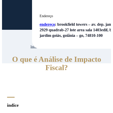
Endereço
endereço
:
brookfield towers – av. dep. jamel
2929 quadrab-27 lote area sala 1403edif, bl
jardim goiás, goiânia – go, 74810-100
Inicio
| | O que é Análise de Impacto Fiscal?
O que é Análise de Impacto
Fiscal?
indice