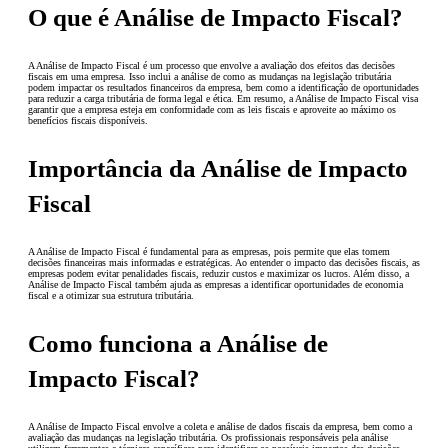
O que é Análise de Impacto Fiscal?
A Análise de Impacto Fiscal é um processo que envolve a avaliação dos efeitos das decisões
fiscais em uma empresa. Isso inclui a análise de como as mudanças na legislação tributária
podem impactar os resultados financeiros da empresa, bem como a identificação de oportunidades
para reduzir a carga tributária de forma legal e ética. Em resumo, a Análise de Impacto Fiscal visa
garantir que a empresa esteja em conformidade com as leis fiscais e aproveite ao máximo os
benefícios fiscais disponíveis.
Importância da Análise de Impacto
Fiscal
A Análise de Impacto Fiscal é fundamental para as empresas, pois permite que elas tomem
decisões financeiras mais informadas e estratégicas. Ao entender o impacto das decisões fiscais, as
empresas podem evitar penalidades fiscais, reduzir custos e maximizar os lucros. Além disso, a
Análise de Impacto Fiscal também ajuda as empresas a identificar oportunidades de economia
fiscal e a otimizar sua estrutura tributária.
Como funciona a Análise de
Impacto Fiscal?
A Análise de Impacto Fiscal envolve a coleta e análise de dados fiscais da empresa, bem como a
avaliação das mudanças na legislação tributária. Os profissionais responsáveis pela análise