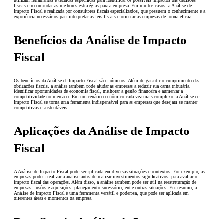
utilizam ferramentas e técnicas específicas para identificar os possíveis impactos das decisões
fiscais e recomendar as melhores estratégias para a empresa. Em muitos casos, a Análise de
Impacto Fiscal é realizada por consultores fiscais especializados, que possuem o conhecimento e a
experiência necessários para interpretar as leis fiscais e orientar as empresas de forma eficaz.
Benefícios da Análise de Impacto
Fiscal
Os benefícios da Análise de Impacto Fiscal são inúmeros. Além de garantir o cumprimento das
obrigações fiscais, a análise também pode ajudar as empresas a reduzir sua carga tributária,
identificar oportunidades de economia fiscal, melhorar a gestão financeira e aumentar a
competitividade no mercado. Em um cenário econômico cada vez mais complexo, a Análise de
Impacto Fiscal se torna uma ferramenta indispensável para as empresas que desejam se manter
competitivas e sustentáveis.
Aplicações da Análise de Impacto
Fiscal
A Análise de Impacto Fiscal pode ser aplicada em diversas situações e contextos. Por exemplo, as
empresas podem realizar a análise antes de realizar investimentos significativos, para avaliar o
impacto fiscal das operações. Além disso, a análise também pode ser útil na reestruturação de
empresas, fusões e aquisições, planejamento sucessório, entre outras situações. Em resumo, a
Análise de Impacto Fiscal é uma ferramenta versátil e poderosa, que pode ser aplicada em
diferentes áreas e momentos da empresa.