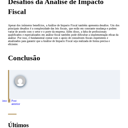
Desafios da Análise de Impacto
Fiscal
Apesar dos inúmeros benefícios, a Análise de Impacto Fiscal também apresenta desafios. Um dos
principais desafios é a complexidade das leis fiscais, que estão em constante mudança e podem
variar de acordo com o setor e o porte da empresa. Além disso, a falta de profissionais
qualificados e especializados em análise fiscal também pode dificultar a implementação eficaz da
análise. Por isso, é fundamental contar com o apoio de consultores fiscais experientes e
atualizados para garantir que a Análise de Impacto Fiscal seja realizada de forma precisa e
eficiente.
Conclusão
óximo
Post
st
anterior
Últimos