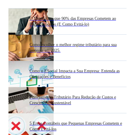
O Maior Erro que 90% das Empresas Cometem ao
Pagar Impostos (E Como Evitá-lo)
Como escolher o melhor regime tributário para sua
empresa em 2025.
Como o ESocial Impacta a Sua Empresa: Entenda as
Obrigações e Benefícios
Planejamento Tributário Para Redução de Custos e
Crescimento Sustentável
5 Erros Contábeis que Pequenas Empresas Cometem e
Como Evitá-los