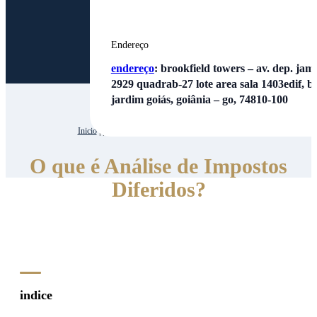
Endereço
endereço
:
brookfield towers – av. dep. jamel
2929 quadrab-27 lote area sala 1403edif, bl
jardim goiás, goiânia – go, 74810-100
Inicio
| | O que é Análise de Impostos Diferidos?
O que é Análise de Impostos
Diferidos?
indice