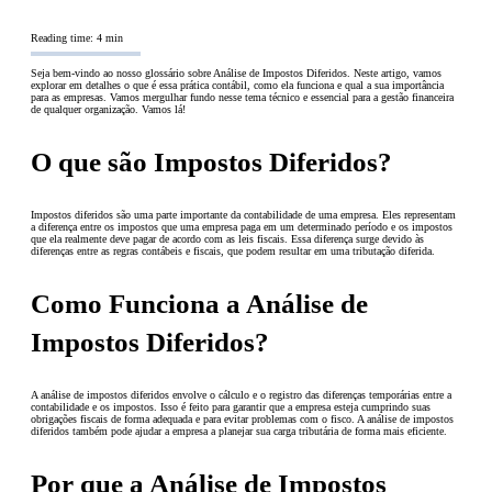
Reading time: 4 min
Seja bem-vindo ao nosso glossário sobre Análise de Impostos Diferidos. Neste artigo, vamos
explorar em detalhes o que é essa prática contábil, como ela funciona e qual a sua importância
para as empresas. Vamos mergulhar fundo nesse tema técnico e essencial para a gestão financeira
de qualquer organização. Vamos lá!
O que são Impostos Diferidos?
Impostos diferidos são uma parte importante da contabilidade de uma empresa. Eles representam
a diferença entre os impostos que uma empresa paga em um determinado período e os impostos
que ela realmente deve pagar de acordo com as leis fiscais. Essa diferença surge devido às
diferenças entre as regras contábeis e fiscais, que podem resultar em uma tributação diferida.
Como Funciona a Análise de
Impostos Diferidos?
A análise de impostos diferidos envolve o cálculo e o registro das diferenças temporárias entre a
contabilidade e os impostos. Isso é feito para garantir que a empresa esteja cumprindo suas
obrigações fiscais de forma adequada e para evitar problemas com o fisco. A análise de impostos
diferidos também pode ajudar a empresa a planejar sua carga tributária de forma mais eficiente.
Por que a Análise de Impostos