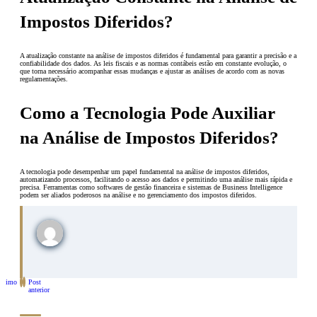
Impostos Diferidos?
A atualização constante na análise de impostos diferidos é fundamental para garantir a precisão e a
confiabilidade dos dados. As leis fiscais e as normas contábeis estão em constante evolução, o
que torna necessário acompanhar essas mudanças e ajustar as análises de acordo com as novas
regulamentações.
Como a Tecnologia Pode Auxiliar
na Análise de Impostos Diferidos?
A tecnologia pode desempenhar um papel fundamental na análise de impostos diferidos,
automatizando processos, facilitando o acesso aos dados e permitindo uma análise mais rápida e
precisa. Ferramentas como softwares de gestão financeira e sistemas de Business Intelligence
podem ser aliados poderosos na análise e no gerenciamento dos impostos diferidos.
óximo
Post
st
anterior