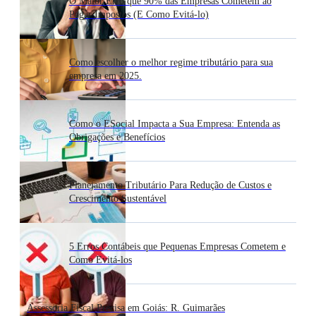
O Maior Erro que 90% das Empresas Cometem ao
Pagar Impostos (E Como Evitá-lo)
Como escolher o melhor regime tributário para sua
empresa em 2025.
Como o ESocial Impacta a Sua Empresa: Entenda as
Obrigações e Benefícios
Planejamento Tributário Para Redução de Custos e
Crescimento Sustentável
5 Erros Contábeis que Pequenas Empresas Cometem e
Como Evitá-los
Assessoria Fiscal Precisa em Goiás: R. Guimarães