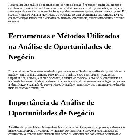
Para realizar uma análise de oportunidades de negócio eficaz, é necessário seguir um processo
estruturado e bem definido. O primeiro passo é identificar as áreas de oportunidade, ou seja, os
segmentos do mercado ou as tendências que podem representar oportunidades para a empresa. Em
seguida, é preciso avaliar a viabilidade e o potencial de cada oportunidade identificada, levando
em consideração fatores como demanda do mercado, concorrência, recursos necessários e retorno
esperado.
Ferramentas e Métodos Utilizados
na Análise de Oportunidades de
Negócio
Existem diversas ferramentas e métodos que podem ser utilizados na análise de oportunidades de
negócio. Entre as mais comuns, podemos citar a análise SWOT (Strengths, Weaknesses,
Opportunities, Threats), a matriz de Ansoff, a análise de mercado, a análise de concorrência e a
análise de tendências. Cada uma dessas ferramentas e métodos oferece uma abordagem única para
a identificação e avaliação de oportunidades de negócio, permitindo que a empresa tome decisões
mais embasadas e estratégicas.
Importância da Análise de
Oportunidades de Negócio
A análise de oportunidades de negócio é de extrema importância para as empresas que desejam se
manter competitivas e inovadoras no mercado. Ao identificar e aproveitar oportunidades de
crescimento, a empresa pode expandir seus negócios, aumentar sua participação de mercado e