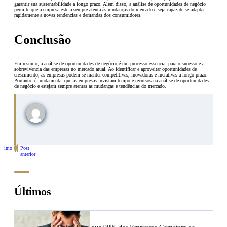
garantir sua sustentabilidade a longo prazo. Além disso, a análise de oportunidades de negócio
permite que a empresa esteja sempre atenta às mudanças do mercado e seja capaz de se adaptar
rapidamente a novas tendências e demandas dos consumidores.
Conclusão
Em resumo, a análise de oportunidades de negócio é um processo essencial para o sucesso e a
sobrevivência das empresas no mercado atual. Ao identificar e aproveitar oportunidades de
crescimento, as empresas podem se manter competitivas, inovadoras e lucrativas a longo prazo.
Portanto, é fundamental que as empresas invistam tempo e recursos na análise de oportunidades
de negócio e estejam sempre atentas às mudanças e tendências do mercado.
óximo
Post
st
anterior
Últimos