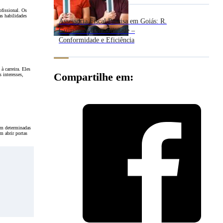
ofissional. Os
as habilidades
Assessoria Fiscal Precisa em Goiás: R.
Guimarães Contabilidade –
Conformidade e Eficiência
 carreira. Eles
Compartilhe em:
 interesses,
em determinadas
m abrir portas