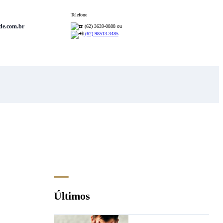
Telefone
de.com.br
(62) 3639-0888 ou
(62) 98513-3485
Últimos