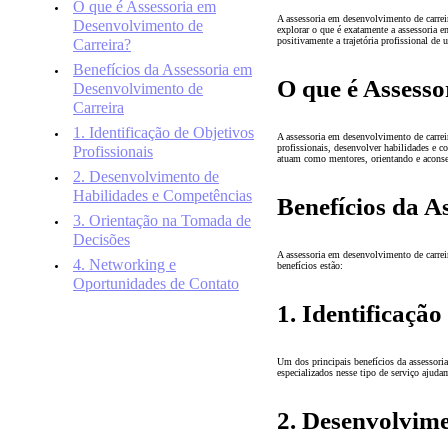
O que é Assessoria em
A assessoria em desenvolvimento de carreir
Desenvolvimento de
explorar o que é exatamente a assessoria e
positivamente a trajetória profissional de
Carreira?
Benefícios da Assessoria em
O que é Assess
Desenvolvimento de
Carreira
1. Identificação de Objetivos
A assessoria em desenvolvimento de carreir
profissionais, desenvolver habilidades e co
Profissionais
atuam como mentores, orientando e aconsel
2. Desenvolvimento de
Habilidades e Competências
Benefícios da A
3. Orientação na Tomada de
Decisões
A assessoria em desenvolvimento de carreir
4. Networking e
benefícios estão:
Oportunidades de Contato
1. Identificação
Um dos principais benefícios da assessoria 
especializados nesse tipo de serviço ajudam
2. Desenvolvim