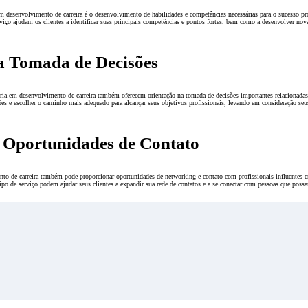
em desenvolvimento de carreira é o desenvolvimento de habilidades e competências necessárias para o sucesso pr
rviço ajudam os clientes a identificar suas principais competências e pontos fortes, bem como a desenvolver nov
na Tomada de Decisões
oria em desenvolvimento de carreira também oferecem orientação na tomada de decisões importantes relacionadas à
ções e escolher o caminho mais adequado para alcançar seus objetivos profissionais, levando em consideração seus
e Oportunidades de Contato
nto de carreira também pode proporcionar oportunidades de networking e contato com profissionais influentes 
tipo de serviço podem ajudar seus clientes a expandir sua rede de contatos e a se conectar com pessoas que possa