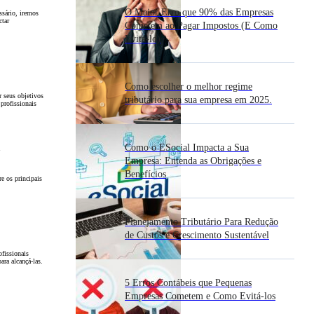
O Maior Erro que 90% das Empresas
ssário, iremos
ctar
Cometem ao Pagar Impostos (E Como
Evitá-lo)
Como escolher o melhor regime
r seus objetivos
tributário para sua empresa em 2025.
 profissionais
a
Como o ESocial Impacta a Sua
Empresa: Entenda as Obrigações e
Benefícios
e os principais
Planejamento Tributário Para Redução
de Custos e Crescimento Sustentável
ofissionais
ara alcançá-las.
5 Erros Contábeis que Pequenas
Empresas Cometem e Como Evitá-los