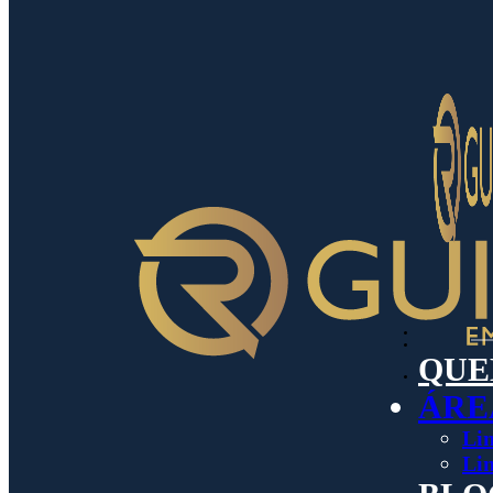
QUE
ÁRE
Lin
Lin