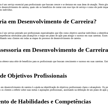
a é um serviço essencial para profissionais que buscam crescer e se destacar em suas áreas de atuação. Neste glo
m desenvolvimento de carreira, quais são os benefícios de contar com esse tipo de serviço e como ele pode impa
 um indivíduo.
oria em Desenvolvimento de Carreira?
a é um serviço prestado por profissionais especializados que têm como objetivo auxiliar indivíduos a identifica
mpetências necessárias para alcançá-los e traçar um plano de ação para atingir o sucesso em suas carreiras. Esses
hando seus clientes em todas as etapas do processo de desenvolvimento de carreira.
ssessoria em Desenvolvimento de Carreir
a oferece uma série de benefícios para os profissionais que buscam crescimento e sucesso em suas carreiras. Entr
 de Objetivos Profissionais
em desenvolvimento de carreira é a ajuda na identificação de objetivos profissionais claros e alcançáveis. Os pr
 os clientes a refletir sobre suas metas e aspirações profissionais, auxiliando na definição de um plano de ação p
ento de Habilidades e Competências