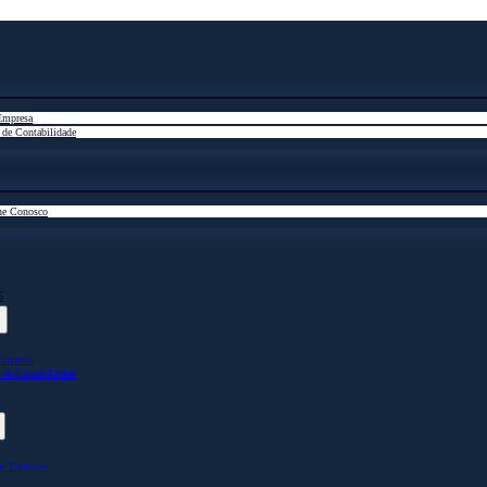
Empresa
 de Contabilidade
he Conosco
s
Empresa
 de Contabilidade
he Conosco