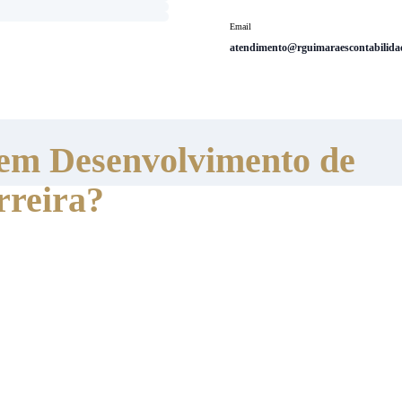
Email
atendimento@rguimaraescontabilida
Inicio
| | O que é Assessoria em Desenvolvimento de Carreira?
 em Desenvolvimento de
rreira?