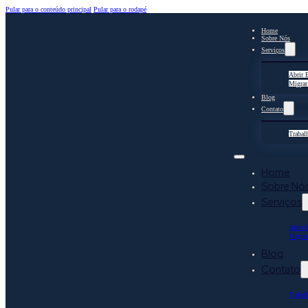
Pular para o conteúdo principal
Pular para o rodapé
Home
Sobre Nós
Serviços
Abrir 
Migrar
Blog
Contato
Trabal
Home
Sobre Nó
Serviços
Abrir 
Migrar
Blog
Contato
Trabal