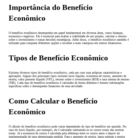
Importância do Benefício
Econômico
O benefício econômico desempenha um papel fundamental em diversas áreas, como finanças,
economia e negócios. Ele é essencial para avaliar a viabilidade de um projeto, calcular o retorno
sobre o investimento e tomar decisões estratégicas. Além disso, o benefício econômico também é
utilizado para comparar diferentes opções e escolher a mais vantajosa em termos financeiros.
Tipos de Benefício Econômico
Existem diversos tipos de benefício econômico, cada um com suas próprias características e
aplicações. Alguns dos principais tipos incluem lucro líquido, economia de custos, aumento de
receita, valor presente líquido (VPL), retorno sobre o investimento (ROI) e taxa interna de retorno
(TIR). Cada tipo de benefício econômico é calculado de forma diferente e fornece informações
específicas sobre o desempenho financeiro de uma atividade.
Como Calcular o Benefício
Econômico
O cálculo do benefício econômico pode variar dependendo do tipo de benefício em questão. No
caso do lucro líquido, por exemplo, ele é calculado subtraindo-se os custos totais das receitas
totais. Já a economia de custos é calculada pela diferença entre os custos antes e depois da
implementação de uma determinada medida. Para o aumento de receita, basta subtrair a receita