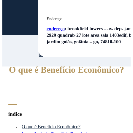
Endereço
endereço
:
brookfield towers – av. dep. jamel
2929 quadrab-27 lote area sala 1403edif, bl
jardim goiás, goiânia – go, 74810-100
Inicio
| | O que é Benefício Econômico?
O que é Benefício Econômico?
indice
O que é Benefício Econômico?