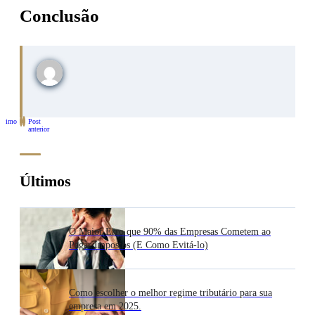
Conclusão
óximo
Post
st
anterior
Últimos
O Maior Erro que 90% das Empresas Cometem ao
Pagar Impostos (E Como Evitá-lo)
Como escolher o melhor regime tributário para sua
empresa em 2025.