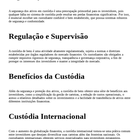
A segurança dos ativos em custódia é uma preocupação primordial para os investidores, pois
qualquer falha no sistema de custódia pode resultar em perdas financeiras significativas. Por isso,
é essencial escolher um custodiante confiável e bem estabelecido, que possua sistemas robustos
de segurança e conformidade.
Regulação e Supervisão
A custódia de bens é uma atividade altamente regulamentada, sujeita a normas e diretrizes
estabelecidas por órgãos reguladores do mercado financeiro. Os custodiantes são obrigados a
cumprir requisitos rigorosos de segurança, transparência e governança corporativa, a fim de
proteger os interesses dos investidores e manter a integridade do mercado.
Benefícios da Custódia
Além da segurança e proteção dos ativos, a custódia de bens oferece uma série de benefícios aos
investidores, como a simplificação da gestão de carteiras, a redução de custos operacionais, o
acesso a relatórios detalhados sobre os investimentos e a facilidade de transferência de ativos entre
diferentes instituições financeiras.
Custódia Internacional
Com o aumento da globalização financeira, a custódia internacional tornou-se uma prática comum
entre investidores que desejam diversificar suas carteiras além das fronteiras nacionais. Os
custodiantes internacionais oferecem serviços especializados para investidores estrangeiros,