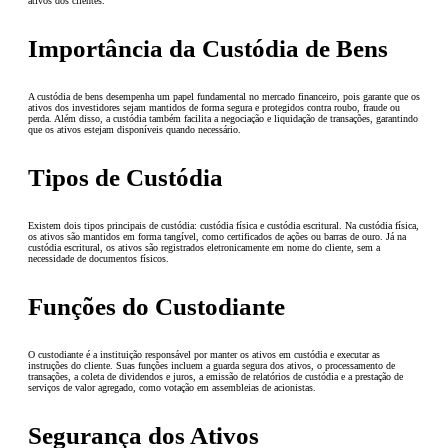
ativos dos clientes.
Importância da Custódia de Bens
A custódia de bens desempenha um papel fundamental no mercado financeiro, pois garante que os
ativos dos investidores sejam mantidos de forma segura e protegidos contra roubo, fraude ou
perda. Além disso, a custódia também facilita a negociação e liquidação de transações, garantindo
que os ativos estejam disponíveis quando necessário.
Tipos de Custódia
Existem dois tipos principais de custódia: custódia física e custódia escritural. Na custódia física,
os ativos são mantidos em forma tangível, como certificados de ações ou barras de ouro. Já na
custódia escritural, os ativos são registrados eletronicamente em nome do cliente, sem a
necessidade de documentos físicos.
Funções do Custodiante
O custodiante é a instituição responsável por manter os ativos em custódia e executar as
instruções do cliente. Suas funções incluem a guarda segura dos ativos, o processamento de
transações, a coleta de dividendos e juros, a emissão de relatórios de custódia e a prestação de
serviços de valor agregado, como votação em assembleias de acionistas.
Segurança dos Ativos