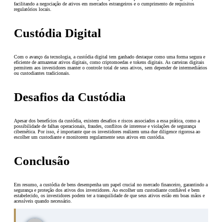
facilitando a negociação de ativos em mercados estrangeiros e o cumprimento de requisitos
regulatórios locais.
Custódia Digital
Com o avanço da tecnologia, a custódia digital tem ganhado destaque como uma forma segura e
eficiente de armazenar ativos digitais, como criptomoedas e tokens digitais. As carteiras digitais
permitem aos investidores manter o controle total de seus ativos, sem depender de intermediários
ou custodiantes tradicionais.
Desafios da Custódia
Apesar dos benefícios da custódia, existem desafios e riscos associados a essa prática, como a
possibilidade de falhas operacionais, fraudes, conflitos de interesse e violações de segurança
cibernética. Por isso, é importante que os investidores realizem uma due diligence rigorosa ao
escolher um custodiante e monitorem regularmente seus ativos em custódia.
Conclusão
Em resumo, a custódia de bens desempenha um papel crucial no mercado financeiro, garantindo a
segurança e proteção dos ativos dos investidores. Ao escolher um custodiante confiável e bem
estabelecido, os investidores podem ter a tranquilidade de que seus ativos estão em boas mãos e
acessíveis quando necessário.