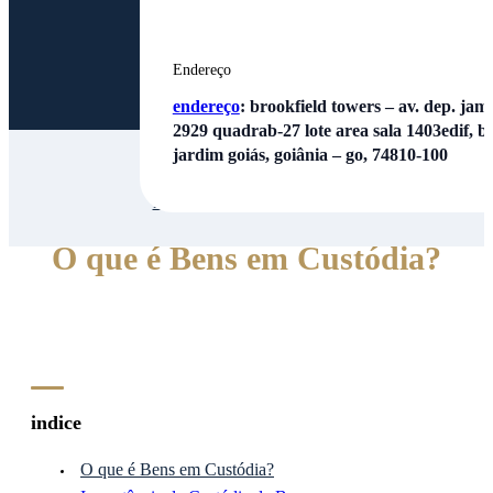
Endereço
endereço
:
brookfield towers – av. dep. jamel
2929 quadrab-27 lote area sala 1403edif, bl
jardim goiás, goiânia – go, 74810-100
Inicio
| | O que é Bens em Custódia?
O que é Bens em Custódia?
indice
O que é Bens em Custódia?