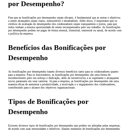
por Desempenho?
Para que as bonificações por desempenho sejam eficazes, é fundamental que as metas e objetivos
a serem alcançados sejam claros, mensuráveis e desafiadores. Além disso, é importante que os
critérios de avaliação do desempenho dos colaboradores sejam transparentes e justos, para que
todos tenham a mesma oportunidade de serem recompensados pelo seu trabalho. As bonificações
por desempenho podem ser pagas de forma mensal, trimestral, semestral ou anual, de acordo com
a política da empresa.
Benefícios das Bonificações por
Desempenho
As bonificações por desempenho trazem diversos benefícios tanto para os colaboradores quanto
para a empresa. Para os funcionários, as bonificações por desempenho são uma forma de
reconhecimento pelo seu esforço e dedicação, além de incentivá-los a se superarem e alcançarem
novos patamares em suas carreiras. Já para a empresa, as bonificações por desempenho são uma
maneira eficaz de aumentar a produtividade, a motivação e o engajamento dos colaboradores,
contribuindo para o alcance dos objetivos organizacionais.
Tipos de Bonificações por
Desempenho
Existem diversos tipos de bonificações por desempenho que podem ser adotadas pelas empresas,
de acordo com suas necessidades e objetivos. Alguns exemplos de bonificações por desempenho