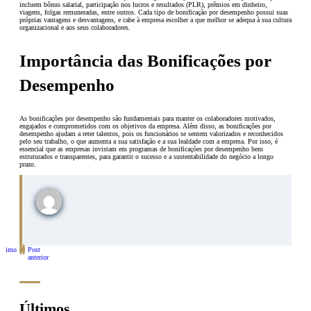
incluem bônus salarial, participação nos lucros e resultados (PLR), prêmios em dinheiro,
viagens, folgas remuneradas, entre outros. Cada tipo de bonificação por desempenho possui suas
próprias vantagens e desvantagens, e cabe à empresa escolher a que melhor se adequa à sua cultura
organizacional e aos seus colaboradores.
Importância das Bonificações por
Desempenho
As bonificações por desempenho são fundamentais para manter os colaboradores motivados,
engajados e comprometidos com os objetivos da empresa. Além disso, as bonificações por
desempenho ajudam a reter talentos, pois os funcionários se sentem valorizados e reconhecidos
pelo seu trabalho, o que aumenta a sua satisfação e a sua lealdade com a empresa. Por isso, é
essencial que as empresas invistam em programas de bonificações por desempenho bem
estruturados e transparentes, para garantir o sucesso e a sustentabilidade do negócio a longo
prazo.
óximo
Post
st
anterior
Últimos