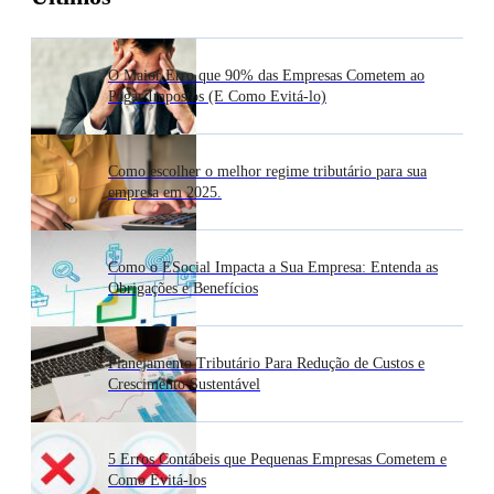
O Maior Erro que 90% das Empresas Cometem ao
Pagar Impostos (E Como Evitá-lo)
Como escolher o melhor regime tributário para sua
empresa em 2025.
Como o ESocial Impacta a Sua Empresa: Entenda as
Obrigações e Benefícios
Planejamento Tributário Para Redução de Custos e
Crescimento Sustentável
5 Erros Contábeis que Pequenas Empresas Cometem e
Como Evitá-los