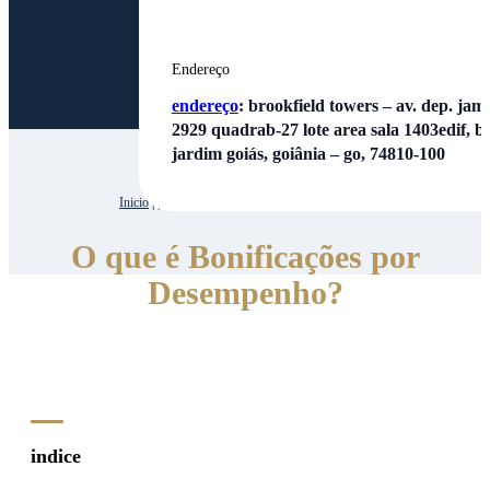
Endereço
endereço
:
brookfield towers – av. dep. jamel
2929 quadrab-27 lote area sala 1403edif, bl
jardim goiás, goiânia – go, 74810-100
Inicio
| | O que é Bonificações por Desempenho?
O que é Bonificações por
Desempenho?
indice