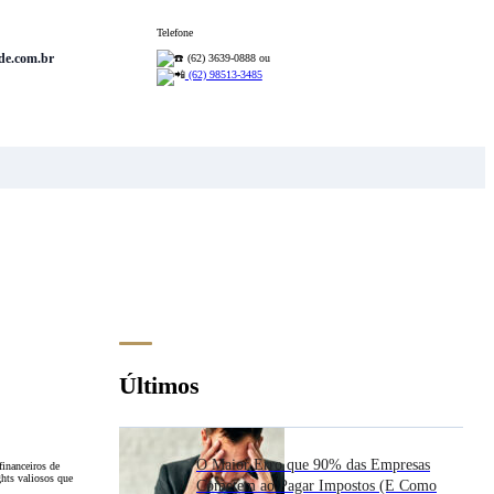
Telefone
de.com.br
(62) 3639-0888 ou
(62) 98513-3485
Últimos
O Maior Erro que 90% das Empresas
financeiros de
hts valiosos que
Cometem ao Pagar Impostos (E Como