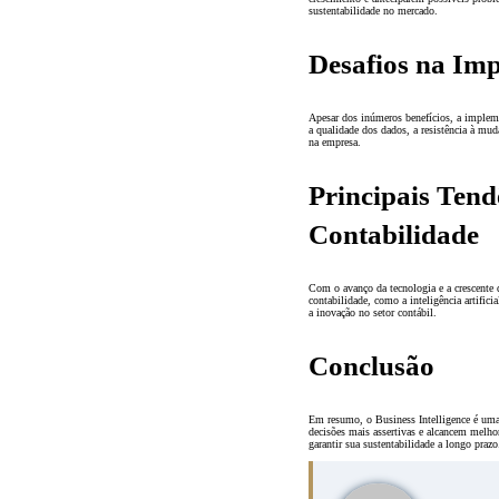
sustentabilidade no mercado.
Desafios na Imp
Apesar dos inúmeros benefícios, a impleme
a qualidade dos dados, a resistência à muda
na empresa.
Principais Tend
Contabilidade
Com o avanço da tecnologia e a crescente
contabilidade, como a inteligência artific
a inovação no setor contábil.
Conclusão
Em resumo, o Business Intelligence é uma
decisões mais assertivas e alcancem melho
garantir sua sustentabilidade a longo prazo