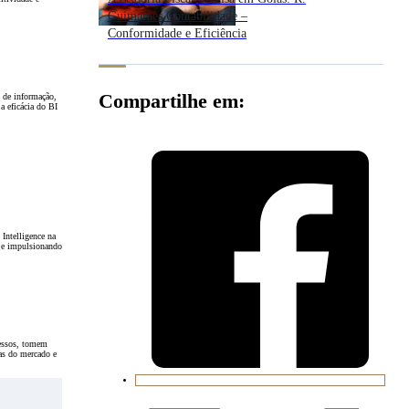
Guimarães Contabilidade –
Conformidade e Eficiência
Compartilhe em:
s de informação,
a eficácia do BI
Intelligence na
BI e impulsionando
cessos, tomem
ças do mercado e