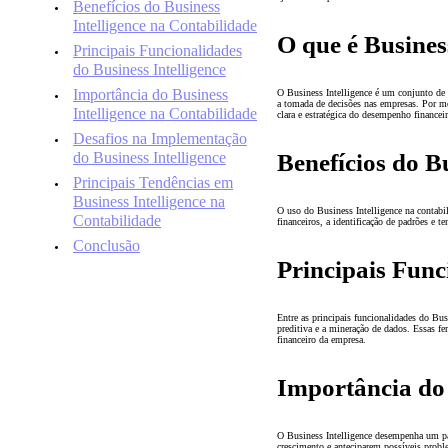
Benefícios do Business
Intelligence na Contabilidade
O que é Busines
Principais Funcionalidades
do Business Intelligence
Importância do Business
O Business Intelligence é um conjunto de t
a tomada de decisões nas empresas. Por me
Intelligence na Contabilidade
clara e estratégica do desempenho financei
Desafios na Implementação
do Business Intelligence
Benefícios do B
Principais Tendências em
Business Intelligence na
O uso do Business Intelligence na contabili
Contabilidade
financeiros, a identificação de padrões e 
Conclusão
Principais Func
Entre as principais funcionalidades do Busi
preditiva e a mineração de dados. Essas f
financeiro da empresa.
Importância do 
O Business Intelligence desempenha um pap
crescimento e anteciparem possíveis prob