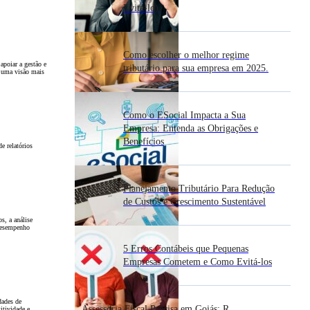
Evitá-lo)
Como escolher o melhor regime
apoiar a gestão e
tributário para sua empresa em 2025.
o uma visão mais
Como o ESocial Impacta a Sua
Empresa: Entenda as Obrigações e
Benefícios
e relatórios
Planejamento Tributário Para Redução
de Custos e Crescimento Sustentável
s, a análise
 desempenho
5 Erros Contábeis que Pequenas
Empresas Cometem e Como Evitá-los
dades de
Assessoria Fiscal Precisa em Goiás: R.
itividade e