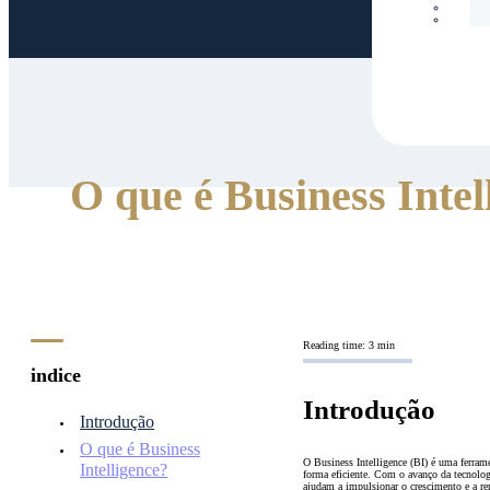
O que é Business Inte
Reading time: 3 min
indice
Introdução
Introdução
O que é Business
O Business Intelligence (BI) é uma ferram
Intelligence?
forma eficiente. Com o avanço da tecnolog
ajudam a impulsionar o crescimento e a re