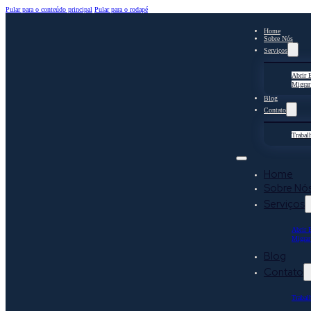
Pular para o conteúdo principal
Pular para o rodapé
Home
Sobre Nós
Serviços
Abrir 
Migrar
Blog
Contato
Trabal
Home
Sobre Nó
Serviços
Abrir 
Migrar
Blog
Contato
Trabal