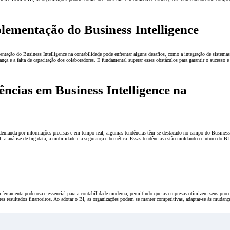
lementação do Business Intelligence
ntação do Business Intelligence na contabilidade pode enfrentar alguns desafios, como a integração de sistema
nça e a falta de capacitação dos colaboradores. É fundamental superar esses obstáculos para garantir o sucesso e 
ências em Business Intelligence na
 demanda por informações precisas e em tempo real, algumas tendências têm se destacado no campo do Business 
ial, a análise de big data, a mobilidade e a segurança cibernética. Essas tendências estão moldando o futuro do 
 ferramenta poderosa e essencial para a contabilidade moderna, permitindo que as empresas otimizem seus pro
res resultados financeiros. Ao adotar o BI, as organizações podem se manter competitivas, adaptar-se às mudan
.