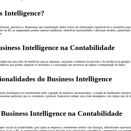
s Intelligence?
écnicas, processos e ferramentas que transformam dados brutos em informações significativas e acionáveis para 
io do BI, as organizações podem analisar tendências, identificar oportunidades e antecipar desafios, permitind
ro.
usiness Intelligence na Contabilidade
dade traz uma série de benefícios para as empresas, incluindo a melhoria da precisão e da eficiência na geração d
tendências que podem impactar os resultados e a otimização dos processos de análise e interpretação de dados.
ionalidades do Business Intelligence
ness Intelligence na contabilidade estão a geração de relatórios automatizados, a criação de dashboards interativo
erramentas permitem que os contadores e gestores financeiros tenham uma visão abrangente e em tempo real do
Business Intelligence na Contabilidade
el crucial na contabilidade, pois ajuda as empresas a entenderem melhor suas finanças, identificarem oportuni
lemas. Com o BI, as organizações podem tomar decisões mais informadas e estratégicas, aumentando sua compet