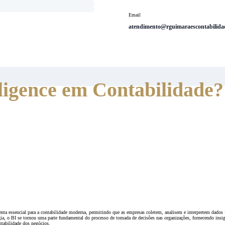
Email
atendimento@rguimaraescontabilida
Inicio
| | O que é Business Intelligence em Contabilidade?
lligence em Contabilidade?
enta essencial para a contabilidade moderna, permitindo que as empresas coletem, analisem e interpretem dados 
ia, o BI se tornou uma parte fundamental do processo de tomada de decisões nas organizações, fornecendo insig
ntabilidade dos negócios.