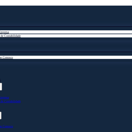
Empresa
 de Contabilidade
he Conosco
s
Empresa
 de Contabilidade
he Conosco