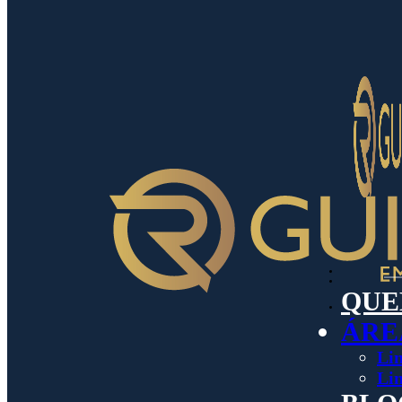
QUE
ÁRE
Lin
Lin